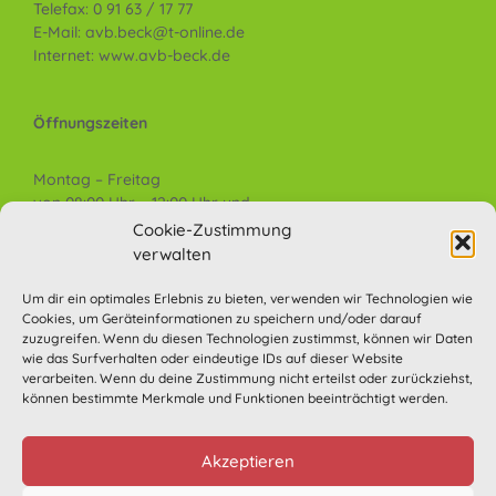
Telefax: 0 91 63 / 17 77
E-Mail: avb.beck@t-online.de
Internet: www.avb-beck.de
Öffnungszeiten
Montag – Freitag
von 08:00 Uhr – 12:00 Uhr und
von 13:30 Uhr – 17:00 Uhr
Cookie-Zustimmung
Samstag: Nach Vereinbarung
verwalten
Um dir ein optimales Erlebnis zu bieten, verwenden wir Technologien wie
Kontaktformular
Cookies, um Geräteinformationen zu speichern und/oder darauf
zuzugreifen. Wenn du diesen Technologien zustimmst, können wir Daten
Anfahrt
wie das Surfverhalten oder eindeutige IDs auf dieser Website
Impressum
verarbeiten. Wenn du deine Zustimmung nicht erteilst oder zurückziehst,
können bestimmte Merkmale und Funktionen beeinträchtigt werden.
Allg. Geschäftsbedingungen (AGB)
Datenschutzerklärung
Akzeptieren
Haftungsausschluss