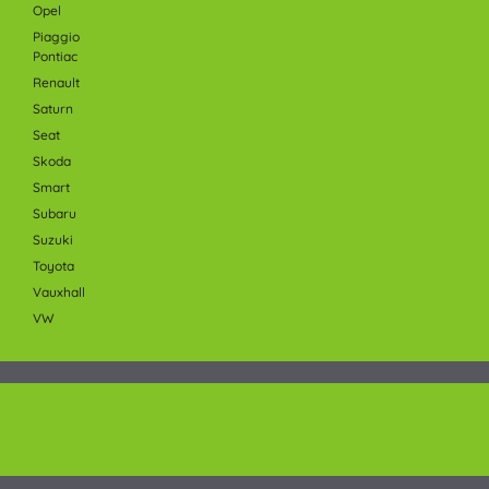
Opel
Piaggio
Pontiac
Renault
Saturn
Seat
Skoda
Smart
Subaru
Suzuki
Toyota
Vauxhall
VW