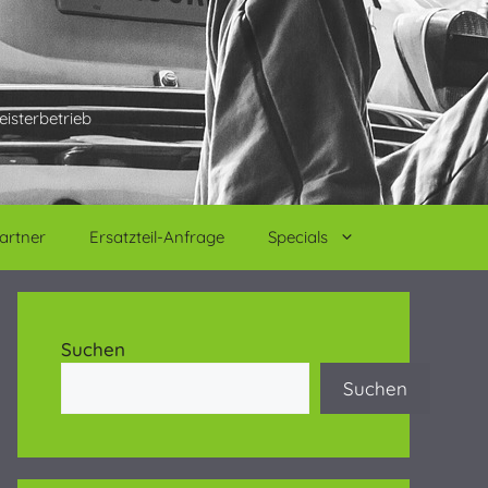
eisterbetrieb
artner
Ersatzteil-Anfrage
Specials
Suchen
Suchen