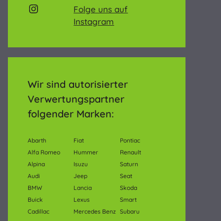
AVB-Beck on Instagram
Folge uns auf
Instagram
Wir sind autorisierter
Verwertungspartner
folgender Marken:
Abarth
Fiat
Pontiac
Alfa Romeo
Hummer
Renault
Alpina
Isuzu
Saturn
Audi
Jeep
Seat
BMW
Lancia
Skoda
Buick
Lexus
Smart
Cadillac
Mercedes Benz
Subaru