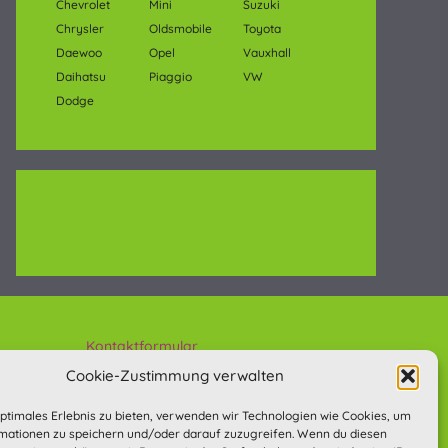
Chevrolet
Mini
Suzuki
Chrysler
Oldsmobile
Toyota
Daewoo
Opel
Vauxhall
Daihatsu
Piaggio
VW
Dodge
Kontaktformular
Anfahrt
Cookie-Zustimmung verwalten
Impressum
optimales Erlebnis zu bieten, verwenden wir Technologien wie Cookies, um
Allg. Geschäftsbedingungen (AGB)
mationen zu speichern und/oder darauf zuzugreifen. Wenn du diesen