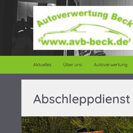
Zum
Inhalt
springen
Aktuelles
Über uns
Autoverwertung
Abschleppdienst