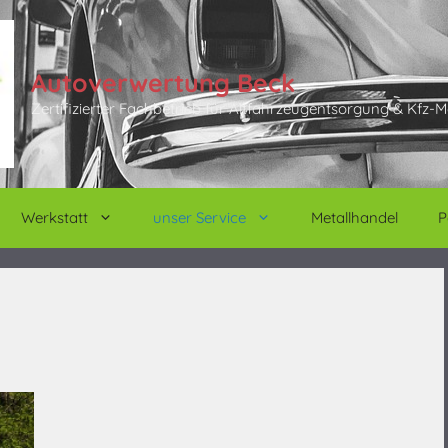
Autoverwertung Beck
Zertifizierter Fachbetrieb für Altfahrzeugentsorgung & Kfz-M
Werkstatt
unser Service
Metallhandel
P