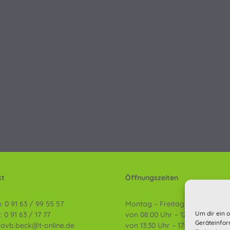
kt
Öffnungszeiten
: 0 91 63 / 99 55 57
Montag – Freitag
Um dir ein 
: 0 91 63 / 17 77
von 08:00 Uhr – 12:00 Uhr und
Geräteinfor
: avb.beck@t-online.de
von 13:30 Uhr – 17:00 Uhr